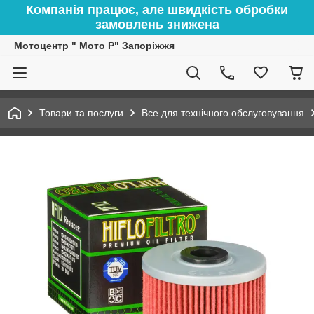
Компанія працює, але швидкість обробки
замовлень знижена
Мотоцентр " Мото Р" Запоріжжя
Товари та послуги
Все для технічного обслуговування