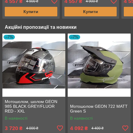
4 557
4 557
4 5
₴
₴
4 900 ₴
4 900 ₴
Купити
Купити
Акційні пропозиції та новинки
–7%
–7%
Мотошолом, шолом GEON
985 BLACK GREY/FLUOR
Мотошолом GEON 722 MATT
RED - XXL
Green S
В наявності
В наявності
3 720
4 092
₴
₴
4 000 ₴
4 400 ₴