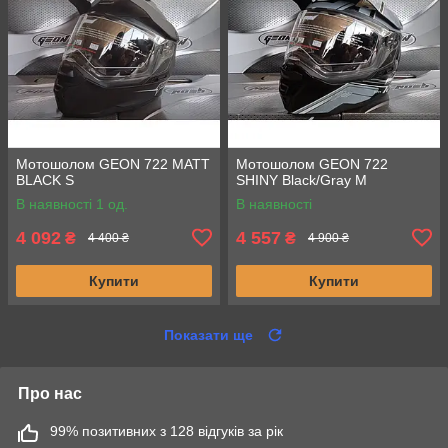
Мотошолом GEON 722 MATT
Мотошолом GEON 722
BLACK S
SHINY Black/Gray M
В наявності 1 од.
В наявності
4 092
4 557
₴
₴
4 400 ₴
4 900 ₴
Купити
Купити
Показати ще
Про нас
99% позитивних з 128 відгуків за рік