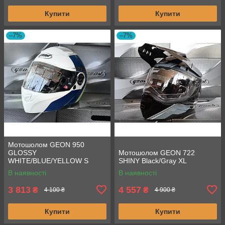
Купити
Купити
–7%
–7%
Мотошолом GEON 950
GLOSSY
Мотошолом GEON 722
WHITE/BLUE/YELLOW S
SHINY Black/Gray XL
В наявності
В наявності
3 813
4 557
₴
₴
4 100 ₴
4 900 ₴
Купити
Купити