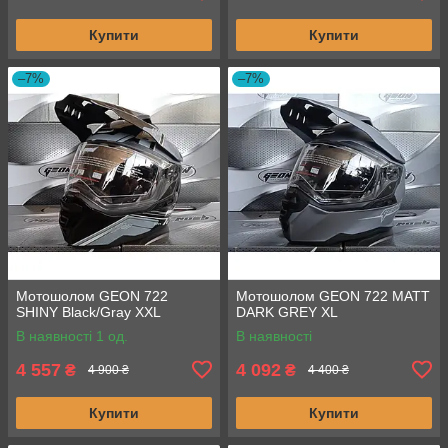
Купити
Купити
–7%
–7%
Мотошолом GEON 722
Мотошолом GEON 722 MATT
SHINY Black/Gray XXL
DARK GREY XL
В наявності 1 од.
В наявності
4 557
4 092
₴
₴
4 900 ₴
4 400 ₴
Купити
Купити