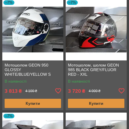
–7%
–7%
Мотошолом GEON 950
Мотошолом, шолом GEON
GLOSSY
985 BLACK GREY/FLUOR
WHITE/BLUE/YELLOW S
RED - XXL
В наявності
В наявності
3 813
3 720
₴
₴
4 100 ₴
4 000 ₴
Купити
Купити
–7%