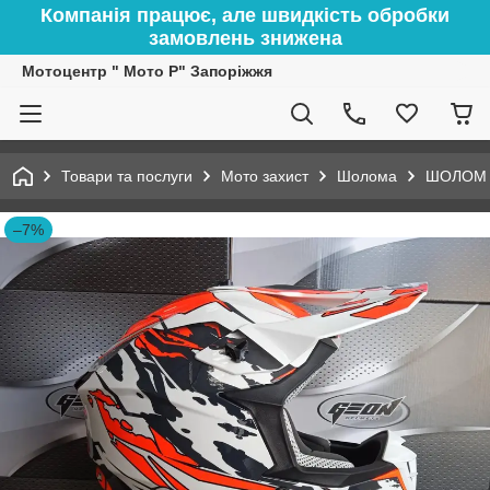
Компанія працює, але швидкість обробки
замовлень знижена
Мотоцентр " Мото Р" Запоріжжя
Товари та послуги
Мото захист
Шолома
ШОЛОМ G
–7%