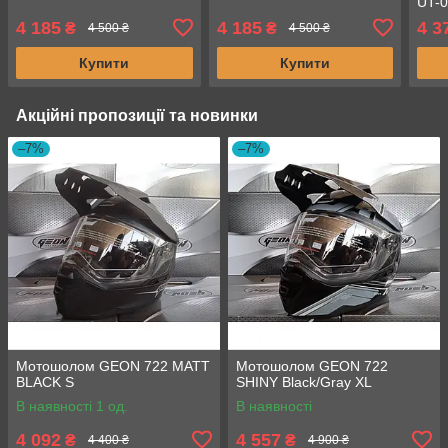
UT-
4 185
4 185
4 3
₴
₴
4 500 ₴
4 500 ₴
Купити
Купити
Акційні пропозиції та новинки
–7%
–7%
Мотошолом GEON 722 MATT
Мотошолом GEON 722
BLACK S
SHINY Black/Gray XL
В наявності 1 од.
В наявності
4 092
4 557
₴
₴
4 400 ₴
4 900 ₴