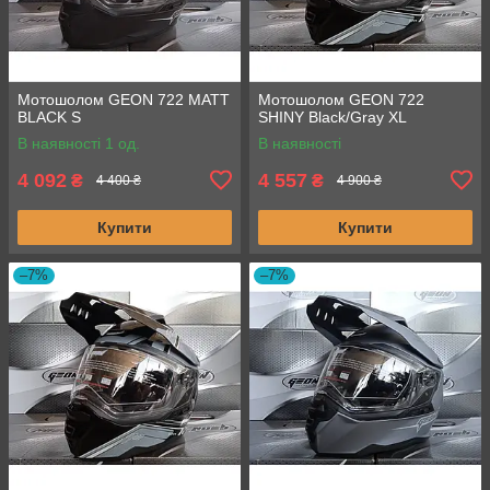
Мотошолом GEON 722 MATT
Мотошолом GEON 722
BLACK S
SHINY Black/Gray XL
В наявності 1 од.
В наявності
4 092
4 557
₴
₴
4 400 ₴
4 900 ₴
Купити
Купити
–7%
–7%