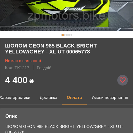
ШОЛОМ GEON 985 BLACK BRIGHT
YELLOW/GREY - XL UT-00065778
Немає в наявності
Код: TK1217
Роздріб
4 400
₴
Характеристики
Доставка
Оплата
Умови повернення
Опис
ШОЛОМ GEON 985 BLACK BRIGHT YELLOW/GREY - XL UT-
00065778