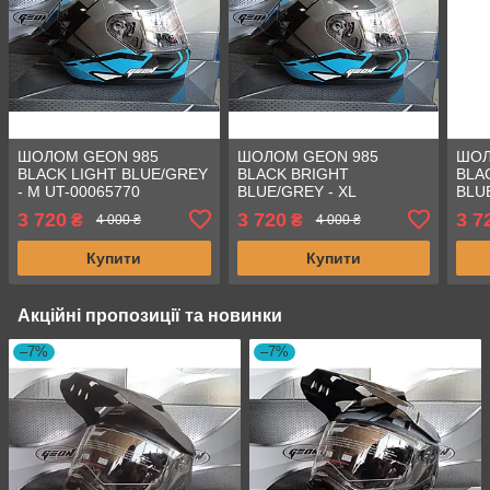
ШОЛОМ GEON 985
ШОЛОМ GEON 985
ШОЛ
BLACK LIGHT BLUE/GREY
BLACK BRIGHT
BLA
- M UT-00065770
BLUE/GREY - XL
BLU
3 720
3 720
3 7
₴
₴
4 000 ₴
4 000 ₴
Купити
Купити
Акційні пропозиції та новинки
–7%
–7%