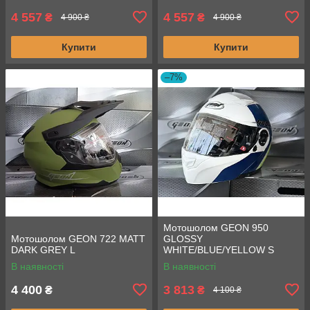
4 557
4 557
₴
₴
4 900 ₴
4 900 ₴
Купити
Купити
–7%
Мотошолом GEON 950
Мотошолом GEON 722 MATT
GLOSSY
DARK GREY L
WHITE/BLUE/YELLOW S
В наявності
В наявності
4 400
3 813
₴
₴
4 100 ₴