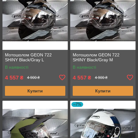
Мотошолом GEON 722
Мотошолом GEON 722
SHINY Black/Gray L
SHINY Black/Gray M
В наявності
В наявності
4 557
4 557
₴
₴
4 900 ₴
4 900 ₴
Купити
Купити
–7%