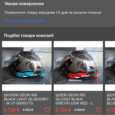
Умови повернення
Повернення товару впродовж 14 днів за рахунок покупця
Всі умови повернення
Подібні товари компанії
ШОЛОМ GEON 985
ШЛЕМ GEON 985
ШОЛ
BLACK LIGHT BLUE/GREY
GLOSSY BLACK
BLA
- M UT-00065770
GREY/FLUOR RED - L
BLU
3 720
3 720
3 7
₴
₴
4 000 ₴
4 000 ₴