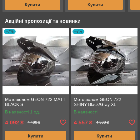
Купити
Купити
Акційні пропозиції та новинки
–7%
–7%
Мотошолом GEON 722 MATT
Мотошолом GEON 722
BLACK S
SHINY Black/Gray XL
В наявності 1 од.
В наявності
4 092
4 557
₴
₴
4 400 ₴
4 900 ₴
Купити
Купити