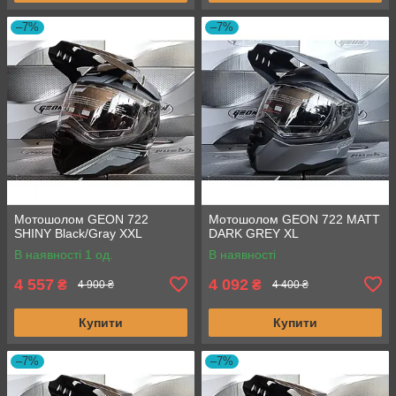
–7%
–7%
Мотошолом GEON 722
Мотошолом GEON 722 MATT
SHINY Black/Gray XXL
DARK GREY XL
В наявності 1 од.
В наявності
4 557
4 092
₴
₴
4 900 ₴
4 400 ₴
Купити
Купити
–7%
–7%