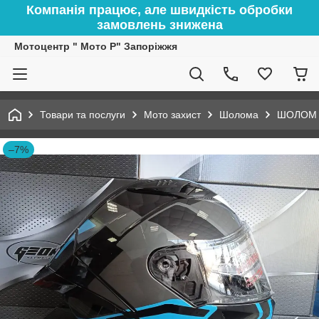
Компанія працює, але швидкість обробки
замовлень знижена
Мотоцентр " Мото Р" Запоріжжя
Товари та послуги
Мото захист
Шолома
ШОЛОМ G
–7%