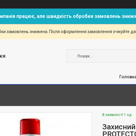
мпанія працює, але швидкість обробки замовлень зниж
ки замовлень знижена. Після оформлення замовлення очікуйте дзві
жя
Головн
В наявності 1 од.
Захисний
PROTECTO