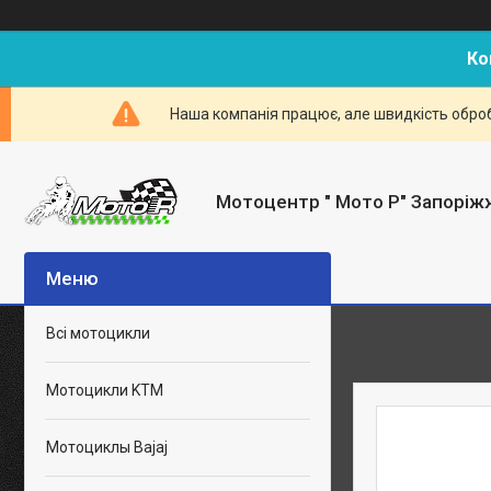
Ко
Наша компанія працює, але швидкість оброб
Мотоцентр " Мото Р" Запоріж
Всі мотоцикли
Мотоцикли KTM
Мотоциклы Bajaj