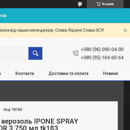
Кошик
ена
нка від наших менеджерів. Слава Україні! Слава ЗСУ!
+380 (96) 090-04-00
+380 (95) 164-60-64
а
Контакти
Доставка та оплата
Новини
Код:
TK183
 аерозоль IPONE SPRAY
R 3 750 мл tk183