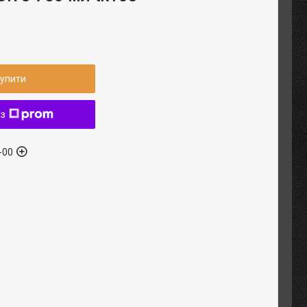
упити
 з
-00