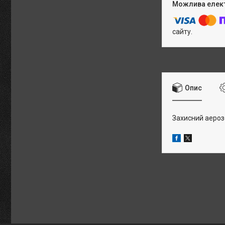
сайту.
Опис
Захисний аеро