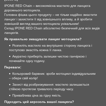
IPONE RED Chain – високоякісна мастило для ланцюга
дорожнього мотоцикла.
Головна фішка цього продукту – не тільки надійно змастити
ланцюг і захистити її від зовнішнього впливу, а й зробити
зовнішній вигляд вашого мотоцикла унікальним!
Склад IPONE RED Chain абсолютно безпечний для всіх видів
ланцюгів.
Як правильно змащувати ланцюг мотоцикла?
Розпиліть мастило на внутрішню сторону ланцюга і
поступово змастіть кожна її ланка.
Акуратно приберіть залишки чистою ганчіркою і
почекайте одну годину.
Переваги:
Кольоровий барвник: зроби мотоцикл індивідуальним
– обери свій колір!
Захист від розбризкування: мастило залишається
стійкою протягом тривалого періоду часу.
Приваблива ціна за гідну якість.
Підходить цей аерозоль вашої ланцюга?