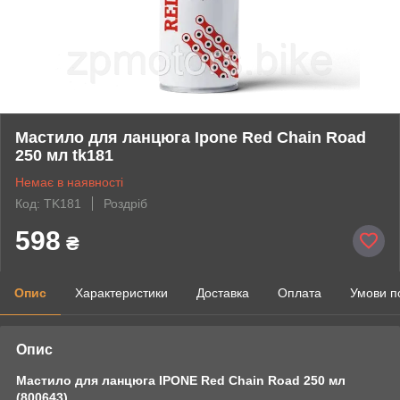
Мастило для ланцюга Ipone Red Chain Road
250 мл tk181
Немає в наявності
Код: TK181
Роздріб
598
₴
Опис
Характеристики
Доставка
Оплата
Умови п
Опис
Мастило для ланцюга IPONE Red Chain Road 250 мл
(800643)