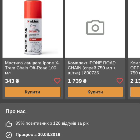
Мастило ланцюга Ipone X-
Комплект IPONE ROAD
Ком
Trem Chain Off-Road 100
CHAIN (спрей 750 мл +
OFF
мл
щітка) | 800736
750 
800
343
1 739
2 1
₴
₴
Купити
Купити
Про нас
99% позитивних з 128 відгуків за рік
Працює з 30.08.2016