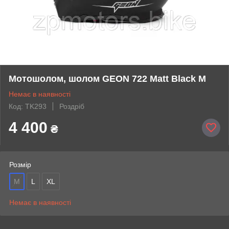
Мотошолом, шолом GEON 722 Matt Black M
Немає в наявності
Код: TK293
Роздріб
4 400
₴
Розмір
M
L
XL
Немає в наявності