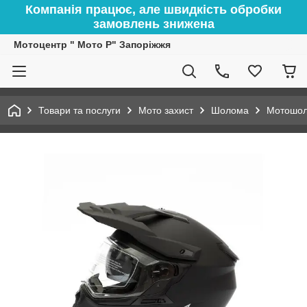
Компанія працює, але швидкість обробки
замовлень знижена
Мотоцентр " Мото Р" Запоріжжя
Товари та послуги
Мото захист
Шолома
Мотошол