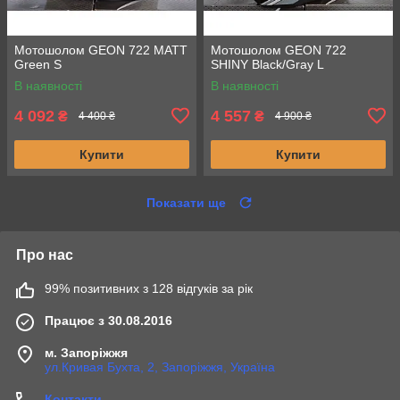
Мотошолом GEON 722 MATT
Мотошолом GEON 722
Green S
SHINY Black/Gray L
В наявності
В наявності
4 092
4 557
₴
₴
4 400 ₴
4 900 ₴
Купити
Купити
Показати ще
Про нас
99% позитивних з 128 відгуків за рік
Працює з 30.08.2016
м. Запоріжжя
ул.Кривая Бухта, 2, Запоріжжя, Україна
Контакти