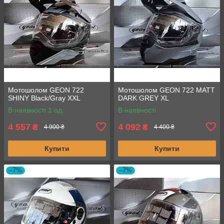
Мотошолом GEON 722
Мотошолом GEON 722 MATT
SHINY Black/Gray XXL
DARK GREY XL
В наявності 1 од.
В наявності
4 557
4 092
₴
₴
4 900 ₴
4 400 ₴
Купити
Купити
–7%
–7%