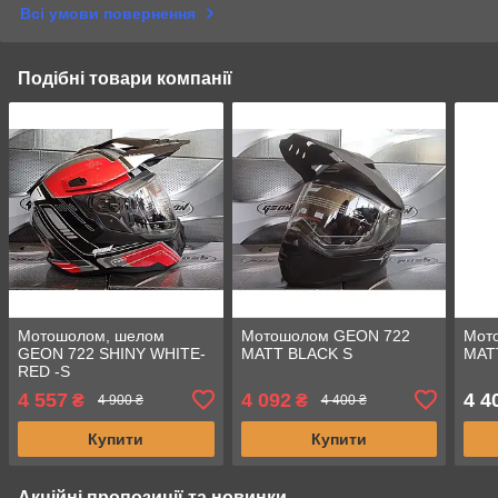
Всі умови повернення
Подібні товари компанії
Мотошолом, шелом
Мотошолом GEON 722
Мот
GEON 722 SHINY WHITE-
MATT BLACK S
MAT
RED -S
4 557
4 092
4 4
₴
₴
4 900 ₴
4 400 ₴
Купити
Купити
Акційні пропозиції та новинки