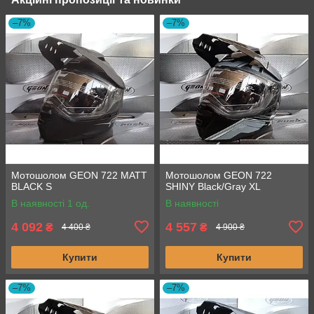
–7%
–7%
Мотошолом GEON 722 MATT
Мотошолом GEON 722
BLACK S
SHINY Black/Gray XL
В наявності 1 од.
В наявності
4 092
4 557
₴
₴
4 400 ₴
4 900 ₴
Купити
Купити
–7%
–7%