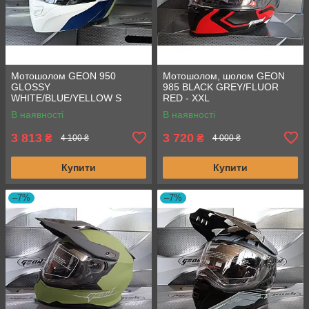
Мотошолом GEON 950
Мотошолом, шолом GEON
GLOSSY
985 BLACK GREY/FLUOR
WHITE/BLUE/YELLOW S
RED - XXL
В наявності
В наявності
3 813
3 720
₴
₴
4 100 ₴
4 000 ₴
Купити
Купити
–7%
–7%