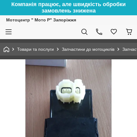
Компанія працює, але швидкість обробки
замовлень знижена
Мотоцентр " Мото Р" Запоріжжя
Товари та послуги
Запчастини до мотоциклів
Запчас