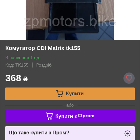
Комутатор CDI Matrix tk155
В наявності 1 од.
Код: TK155
Роздріб
368
₴
Купити
або
Купити з
Що таке купити з Пром?