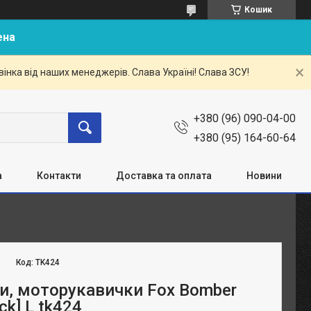
Кошик
ена
нка від наших менеджерів. Слава Україні! Слава ЗСУ!
+380 (96) 090-04-00
+380 (95) 164-60-64
а
Контакти
Доставка та оплата
Новини
Код:
TK424
и, моторукавички Fox Bomber
ck] L tk424