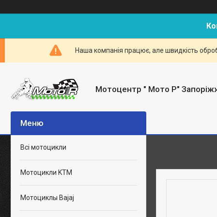
Ко
Наша компанія працює, але швидкість оброб
Мотоцентр " Мото Р" Запоріж
Всі мотоцикли
Мотоцикли KTM
Мотоциклы Bajaj