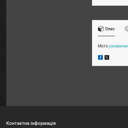
Опис
Мото
рукавичк