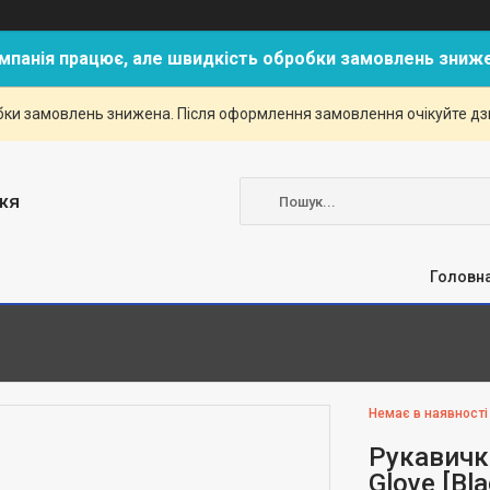
мпанія працює, але швидкість обробки замовлень зниж
ки замовлень знижена. Після оформлення замовлення очікуйте дзві
жя
Головн
Немає в наявності
Рукавичк
Glove [Bla