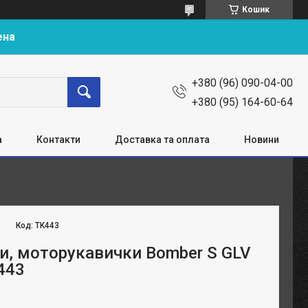
Кошик
ена
+380 (96) 090-04-00
+380 (95) 164-60-64
а
Контакти
Доставка та оплата
Новини
Код:
TK443
и, моторукавички Bomber S GLV
k443