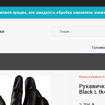
мпанія працює, але швидкість обробки замовлень зниж
жя
Головн
Немає в наявності
Рукавичк
Black L t
2 796 ₴