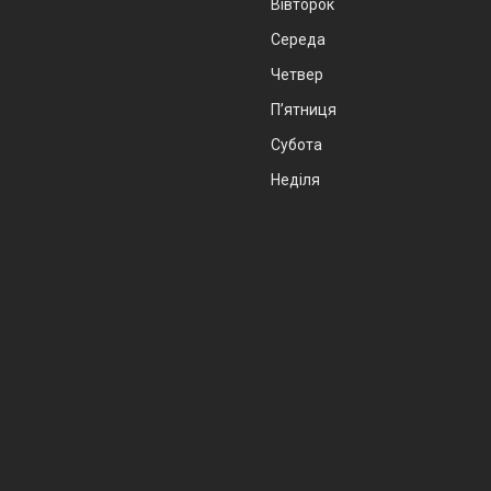
Вівторок
Середа
Четвер
Пʼятниця
Субота
Неділя