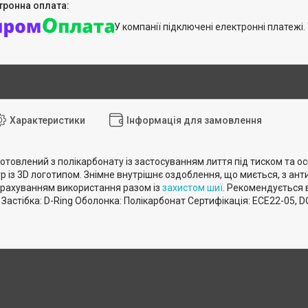
У компанії підключені електронні платежі
Характеристики
Інформація для замовлення
товлений з полікарбонату із застосуванням лиття під тиском та о
р із 3D логотипом. Знімне внутрішнє оздоблення, що миється, з а
урахуванням використання разом із
захистом шиї
. Рекомендується 
 Застібка: D-Ring Оболонка: Полікарбонат Сертифікація: ЕСЕ22-05, DO