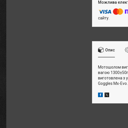
сайту.
Опис
Мотошолом виго
вагою 1300±50г
виготовлена з 
Goggles Mx-Evo.