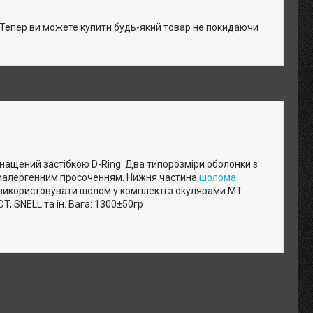
. Тепер ви можете купити будь-який товар не покидаючи
снащений застібкою D-Ring. Два типорозміри оболонки з
нтиалергенним просоченням. Нижня частина
шолома
використовувати шолом у комплекті з окулярами MT
T, SNELL та ін. Вага: 1300±50гр