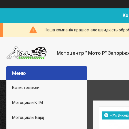
Ко
Наша компанія працює, але швидкість оброб
Мотоцентр " Мото Р" Запоріж
Всі мотоцикли
Мотоцикли KTM
–7%
Мотоциклы Bajaj