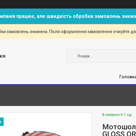
мпанія працює, але швидкість обробки замовлень зниж
ки замовлень знижена. Після оформлення замовлення очікуйте дзві
жя
Головн
В наявності 1 од.
Мотошол
GLOSS OR