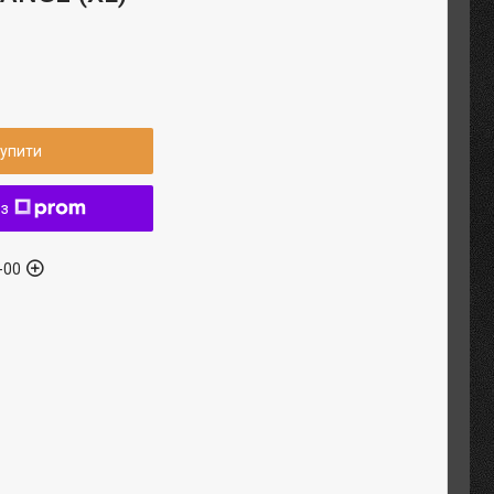
упити
 з
-00