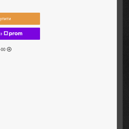
упити
 з
-00