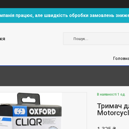
мпанія працює, але швидкість обробки замовлень зниж
жя
Головн
В наявності 1 од.
Тримач д
Motorcycl
1 325 ₴