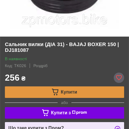
Сальник вилки (ДІА 31) - BAJAJ BOXER 150 |
DJ181087
В наявності
Код: TK026
Роздріб
256
₴
Купити
або
Купити з
Що таке купити з Пром?