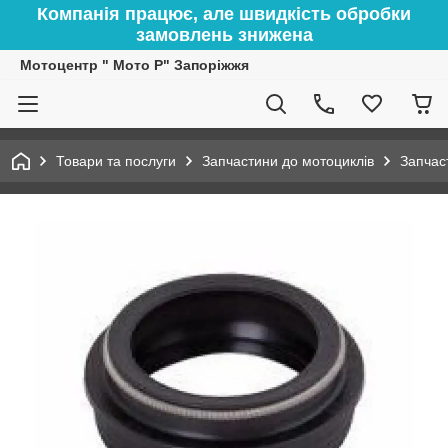
Компанія працює, але швидкість обробки
замовлень знижена
Мотоцентр " Мото Р" Запоріжжя
Товари та послуги
Запчастини до мотоциклів
Запчас