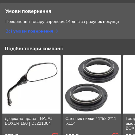
Умови повернення
Повернення товару впродовж 14 днів за рахунок покупця
Всі умови повернення
Подібні товари компанії
Дзеркало праве - BAJAJ
Сальник вилки 41*52.2*11
Гофр
BOXER 150 | DJ221004
tk114
амор
BOX