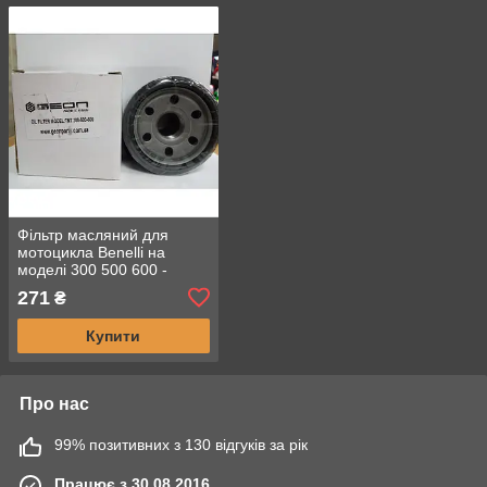
Фільтр масляний для
мотоцикла Benelli на
моделі 300 500 600 -
HIFLO HF303, HF303RC,
271
₴
Champion COF203 tk150
Купити
Про нас
99% позитивних з 130 відгуків за рік
Працює з 30.08.2016