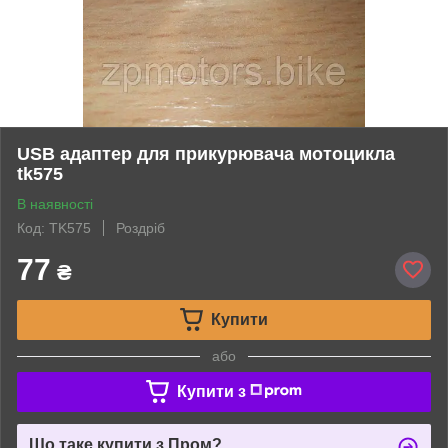
USB адаптер для прикурювача мотоцикла
tk575
В наявності
Код: TK575
Роздріб
77
₴
Купити
або
Купити з
Що таке купити з Пром?