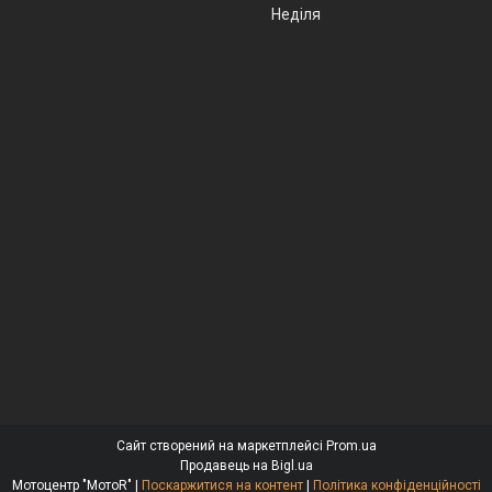
Неділя
Сайт створений на маркетплейсі
Prom.ua
Продавець на Bigl.ua
Мотоцентр "МотоR" |
Поскаржитися на контент
|
Політика конфіденційності