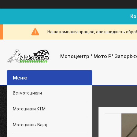
Ко
Наша компанія працює, але швидкість оброб
Мотоцентр " Мото Р" Запоріж
Всі мотоцикли
Мотоцикли KTM
Мотоциклы Bajaj