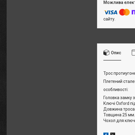
сайту.
Опис
Трос протиугон
Плетений стале
особливості:
Головка замку 
Ключі Oxford п
Довжина троса 
Товщина 25 мм.
Чохол для ключ