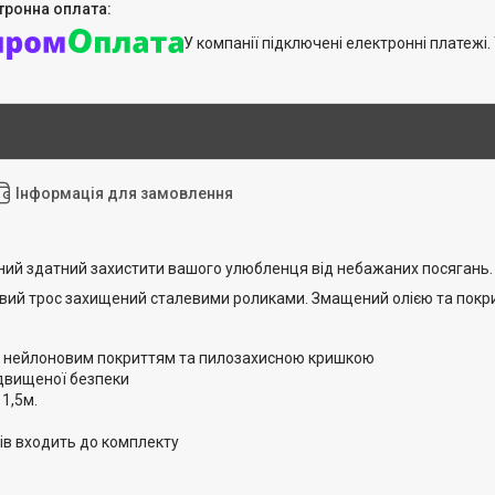
У компанії підключені електронні платежі
Інформація для замовлення
ний здатний захистити вашого улюбленця від небажаних посягань.
вий трос захищений сталевими роликами. Змащений олією та покри
з нейлоновим покриттям та пилозахисною кришкою
ідвищеної безпеки
1,5м.
ів входить до комплекту