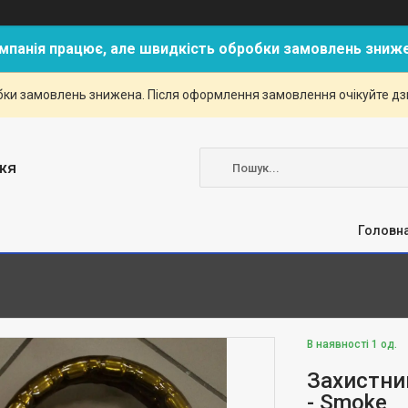
мпанія працює, але швидкість обробки замовлень зниж
ки замовлень знижена. Після оформлення замовлення очікуйте дзві
жя
Головн
В наявності 1 од.
Захистний
- Smoke