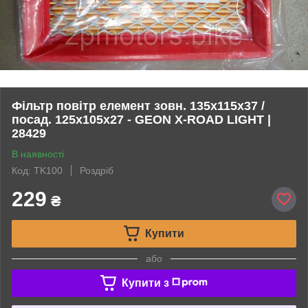
Фільтр повітр елемент зовн. 135x115x37 /
посад. 125x105x27 - GEON X-ROAD LIGHT |
28429
В наявності
Код: TK100
Роздріб
229
₴
Купити
або
Купити з