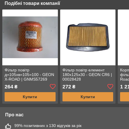
Подібні товари компанії
Фільтр повітр
Фільтр повітр елемент
Корп
д=105хв=105=100 - GEON
180x125x30 - GEON CR6 |
філь
X-ROAD | GNMS57269
00028428
Road
264
272
1 2
₴
₴
Купити
Купити
Про нас
99% позитивних з 130 відгуків за рік