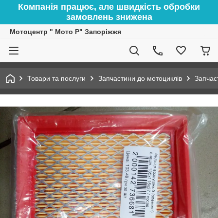
Компанія працює, але швидкість обробки
замовлень знижена
Мотоцентр " Мото Р" Запоріжжя
Товари та послуги
Запчастини до мотоциклів
Запчас