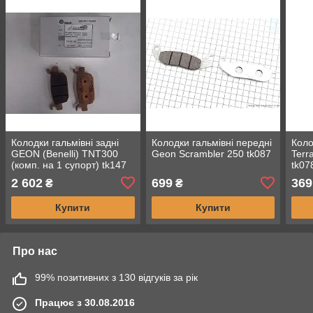
Колодки гальмівні задні
Колодки гальмівні передні
Коло
GEON (Benelli) TNT300
Geon Scrambler 250 tk087
Terr
(комп. на 1 супорт) tk147
tk07
2 602
699
369
₴
₴
Купити
Купити
Про нас
99% позитивних з 130 відгуків за рік
Працює з 30.08.2016