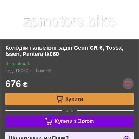
Колодки гальмівні задні Geon CR-6, Tossa,
Issen, Pantera tk060
В наявності
Код: TK060
Роздріб
676
₴
Купити
або
Купити з
Що таке купити з Пром?