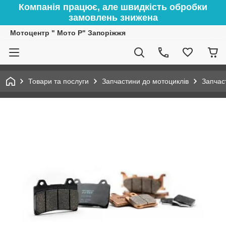
Компанія працює, але швидкість обробки
замовлень знижена
Мотоцентр " Мото Р" Запоріжжя
Товари та послуги
Запчастини до мотоциклів
Запчас