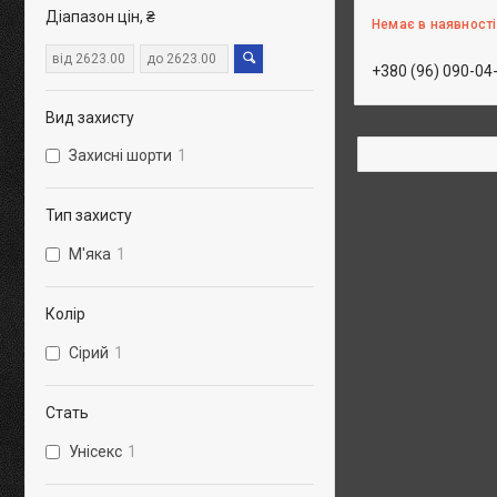
Діапазон цін, ₴
Немає в наявності
+380 (96) 090-04
Вид захисту
Захисні шорти
1
Тип захисту
М'яка
1
Колір
Сірий
1
Стать
Унісекс
1