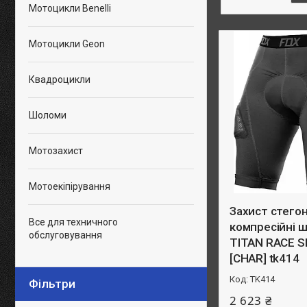
Мотоцикли Benelli
Мотоцикли Geon
Квадроцикли
Шоломи
Мотозахист
Мотоекіпірування
Захист стегон
Все для техничного
компресійні 
обслуговування
TITAN RACE 
[CHAR] tk414
TK414
Фільтри
2 623 ₴