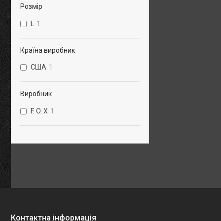
Розмір
L
1
Країна виробник
США
1
Виробник
F. O. X
1