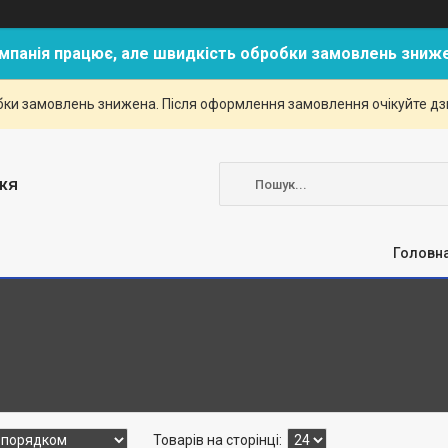
мпанія працює, але швидкість обробки замовлень зниж
ки замовлень знижена. Після оформлення замовлення очікуйте дзві
жя
Головн