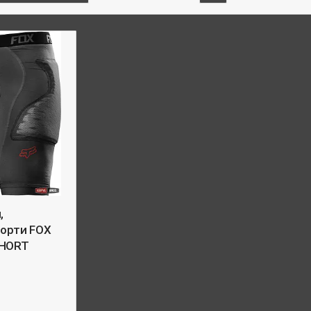
,
шорти FOX
SHORT