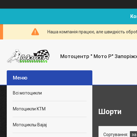
Ко
Наша компанія працює, але швидкість оброб
Мотоцентр " Мото Р" Запоріж
Всі мотоцикли
Мотоцикли KTM
Шорти
Мотоциклы Bajaj