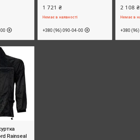
1 721 ₴
2 108 ₴
Немає в наявності
Немає в н
-00
+380 (96) 090-04-00
+380 (96)
куртка
d Rainseal