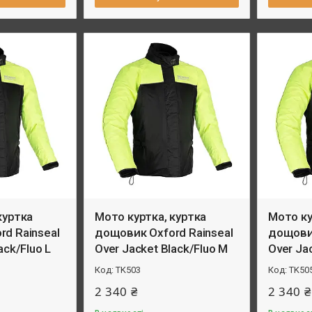
куртка
Мото куртка, куртка
Мото ку
d Rainseal
дощовик Oxford Rainseal
дощовик
ack/Fluo L
Over Jacket Black/Fluo M
Over Ja
TK503
TK50
2 340 ₴
2 340 ₴