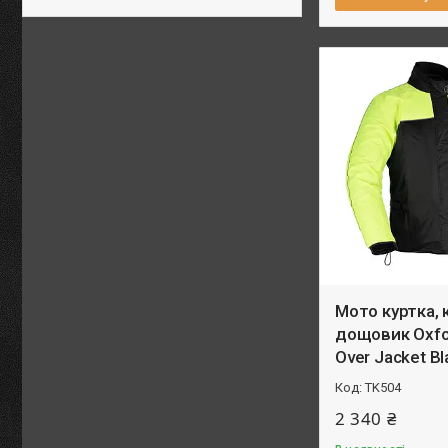
Мото куртка, 
дощовик Oxfor
Over Jacket Bl
TK504
2 340 ₴