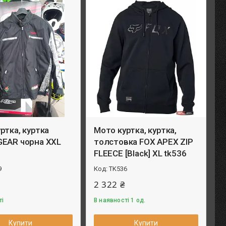
ртка, куртка
Мото куртка, куртка,
GEAR чорна XXL
толстовка FOX APEX ZIP
FLEECE [Black] XL tk536
9
TK536
2 322 ₴
ті
В наявності 1 од.
Купити
Купити