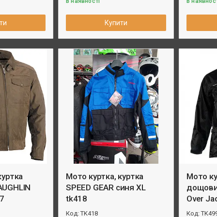
В наявності
В наявност
ти
Купити
куртка
Мото куртка, куртка
Мото ку
AUGHLIN
SPEED GEAR синя XL
дощовик
17
tk418
Over Ja
TK418
TK49