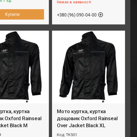
і 1 од.
Немає в наявності
Купити
+380 (96) 090-04-00
ртка, куртка
Мото куртка, куртка
 Oxford Rainseal
дощовик Oxford Rainseal
cket Black M
Over Jacket Black XL
9
TK501