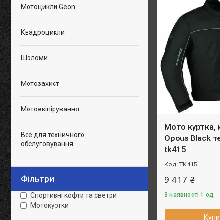
Мотоцикли Geon
Квадроцикли
Шоломи
Мотозахист
Мотоекіпірування
Мото куртка, 
Все для техничного
Opous Black 
обслуговування
tk415
TK415
Фільтри
9 417 ₴
В наявності 1 од.
Спортивні кофти та светри
Мотокуртки
Купи