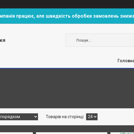
мпанія працює, але швидкість обробки замовлень зниж
жя
Головн