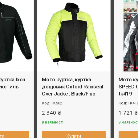
куртка Ixon
Мото куртка, куртка
Мото ку
текстиль
дощовик Oxford Rainseal
SPEED 
Over Jacket Black/Fluo
tk419
TK502
TK41
2 340 ₴
1 721 ₴
В наявності
В наявнос
ти
Купити