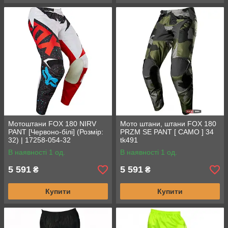
Мотоштани FOX 180 NIRV
Мото штани, штани FOX 180
PANT [Червоно-білі] (Розмір:
PRZM SE PANT [ CAMO ] 34
32) | 17258-054-32
tk491
В наявності 1 од.
В наявності 1 од.
5 591
5 591
₴
₴
Купити
Купити