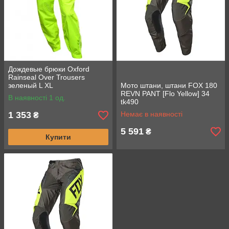
Дождевые брюки Oxford
Rainseal Over Trousers
зеленый L XL
Мото штани, штани FOX 180
REVN PANT [Flo Yellow] 34
В наявності 1 од.
tk490
1 353
Немає в наявності
₴
5 591
₴
Купити