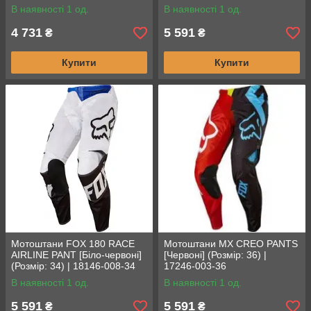
В наявності 1 од.
В наявності 1 од.
4 731
5 591
₴
₴
Купити
Купити
Мотоштани FOX 180 RACE
Мотоштани MX CREO PANTS
AIRLINE PANT [Біло-червоні]
[Червоні] (Розмір: 36) |
(Розмір: 34) | 18146-008-34
17246-003-36
В наявності 1 од.
В наявності 1 од.
5 591
5 591
₴
₴