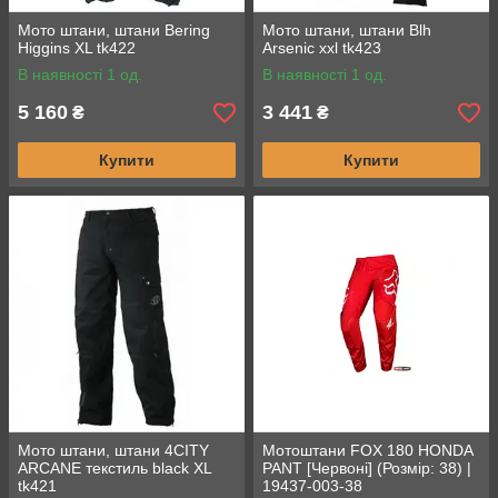
Мото штани, штани Bering
Мото штани, штани Blh
Higgins XL tk422
Arsenic xxl tk423
В наявності 1 од.
В наявності 1 од.
5 160
3 441
₴
₴
Купити
Купити
Мото штани, штани 4CITY
Мотоштани FOX 180 HONDA
ARCANE текстиль black XL
PANT [Червоні] (Розмір: 38) |
tk421
19437-003-38