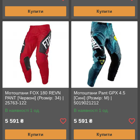
Купити
Купити
Мотоштани FOX 180 REVN
Мотоштани Pant GPX 4.5
PANT [Червоні] (Розмір: 34) |
[Сині] (Розмір: M) |
25763-122
5019021212
В наявності 1 од.
В наявності 1 од.
5 591
5 591
₴
₴
Купити
Купити