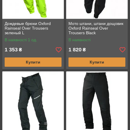
Дождевые брюки Oxford
Мото штани, штани дощовик
Rainseal Over Trousers
Oxford Rainseal Over
зеленый L
Trousers Black
В наявності 1 од.
В наявності
1 353
1 820
₴
₴
Купити
Купити