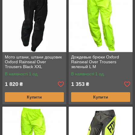
Мото штани, штани дощовик
Дождевые брюки Oxford
Oxford Rainseal Over
Rainseal Over Trousers
Trousers Black XXL
зеленый L M
В наявності 1 од.
В наявності 1 од.
1 820
1 353
₴
₴
Купити
Купити